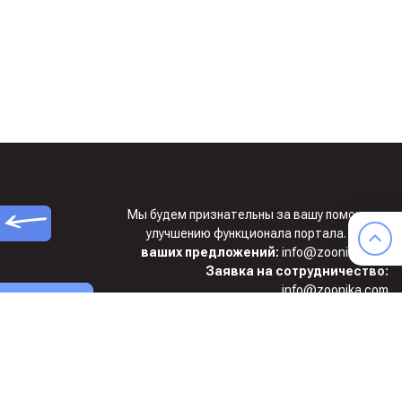
Мы будем признательны за вашу помощь по
улучшению функционала портала.
Ждем
ваших предложений:
info@zoonika.com
Заявка на сотрудничество:
info@zoonika.com
сайте
ике
ООО “Стайл-Ю”, ИНН 7715899685,
КПП 773001001, ОГРН 1127746020566