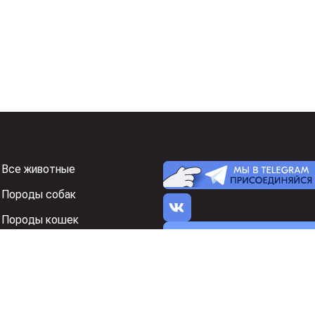
Все животные
Породы собак
Породы кошек
Я нашел ошибку на 
Знакомства
Реклама на Зоон