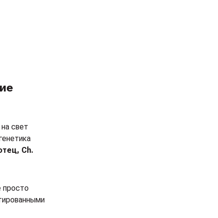
кие
 на свет
генетика
отец, Ch.
е просто
птированными