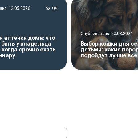
ано:
13.05.2026
95
Опубликовано:
20.08.2024
 аптечка дома: что
 быть у владельца
Выбор кошки для се
 когда срочно ехать
детьми: какие поро
инару
подойдут лучше все