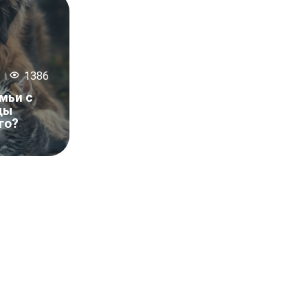
1386
мьи с
ды
го?