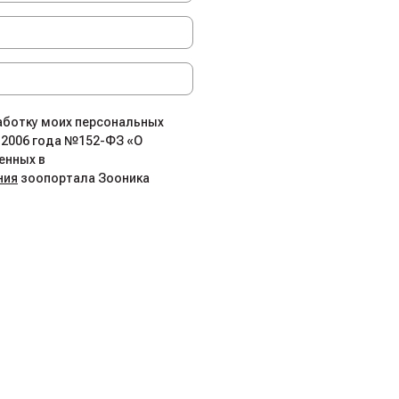
работку моих персональных
.2006 года №152-ФЗ «О
енных в
ния
зоопортала Зооника