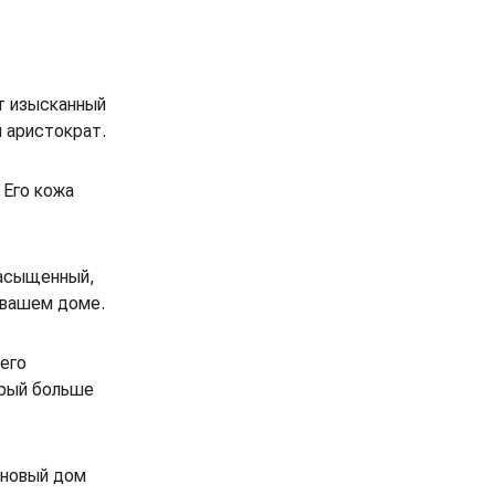
т изысканный
й аристократ.
 Его кожа
 насыщенный,
 вашем доме.
 его
орый больше
 новый дом