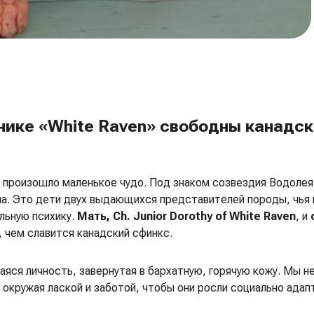
нике «White Raven» свободны канадс
е произошло маленькое чудо. Под знаком созвездия Водолея
ла. Это дети двух выдающихся представителей породы, чья 
льную психику.
Мать, Ch. Junior Dorothy of White Raven
, и
 чем славится канадский сфинкс.
ся личность, завернутая в бархатную, горячую кожу. Мы н
 окружая лаской и заботой, чтобы они росли социально ада