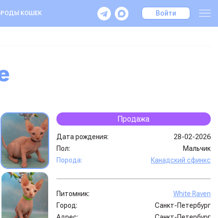
Войти
РОДЫ КОШЕК
е
Продажа
Дата рождения:
28-02-2026
Пол:
Мальчик
Порода:
Канадский сфинкс
Питомник:
White Raven
Город:
Санкт-Петербург
Адрес:
Санкт-Петербург