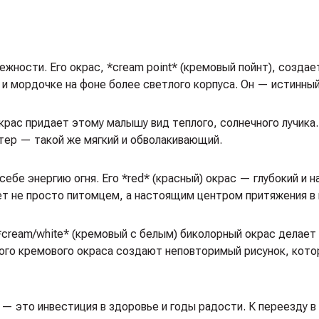
ности. Его окрас, *cream point* (кремовый пойнт), создае
 и мордочке на фоне более светлого корпуса. Он — истинны
рас придает этому малышу вид теплого, солнечного лучика.
тер — такой же мягкий и обволакивающий.
в себе энергию огня. Его *red* (красный) окрас — глубокий и
ет не просто питомцем, а настоящим центром притяжения в
о *cream/white* (кремовый с белым) биколорный окрас делает
плого кремового окраса создают неповторимый рисунок, кот
 — это инвестиция в здоровье и годы радости. К переезду в