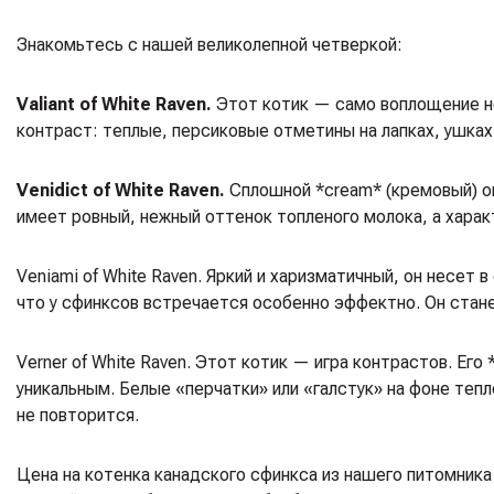
Знакомьтесь с нашей великолепной четверкой:
Valiant of White Raven.
Этот котик — само воплощение неж
контраст: теплые, персиковые отметины на лапках, ушках
Venidict of White Raven.
Сплошной *cream* (кремовый) ок
имеет ровный, нежный оттенок топленого молока, а харак
Veniami of White Raven. Яркий и харизматичный, он несет 
что у сфинксов встречается особенно эффектно. Он стан
Verner of White Raven. Этот котик — игра контрастов. Ег
уникальным. Белые «перчатки» или «галстук» на фоне те
не повторится.
Цена на котенка канадского сфинкса из нашего питомника