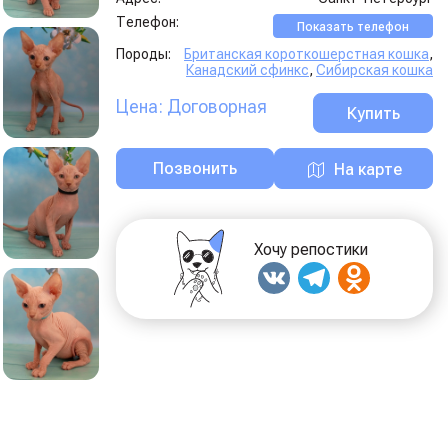
Телефон:
Показать телефон
Породы:
Британская короткошерстная кошка
,
Канадский сфинкс
,
Сибирская кошка
Цена: Договорная
Купить
Позвонить
На карте
Хочу репостики