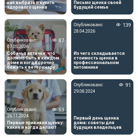
как выбрать и купить
Письмо щенка своей
здорового щенка
будущей семье
Опубликовано:
139
28.04.2026
Опубликовано:
87
07.05.2026
Собачья аптечка: что
Из чего складывается
должно быть в каждом
стоимость щенка в
доме и когда срочно
профессиональном
бежать к ветеринару
питомнике
Опубликовано:
91
29.08.2024
Опубликовано:
53
26.11.2024
Первый день щенка
Первые прививки щенку:
дома: советы для
какие и когда делают
будущих владельцев