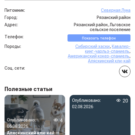
Питомник:
Северная Луна
Город:
Рязанский район
Адрес:
Рязанский район, Льговское
сельское поселение
Телефон:
Показать телефон
Породы:
Сибирский хаски
,
Кавалер-
кинг-чарльз-спаниель
,
Американский кокер-спаниель
,
Аляскинский кли-кай
Соц. сети:
Полезные статьи
Опубликовано:
20
02.08.2026
Опубликовано:
4
06.08.2026
Аляскинский кли-кай —