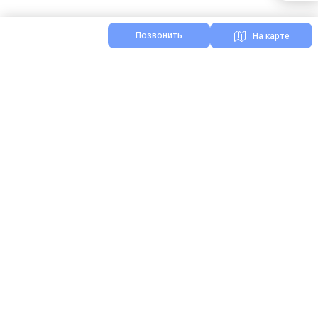
Позвонить
На карте
Я нашел ошибку на сайте
Реклама на Зоонике