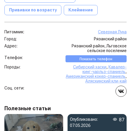
Прививки по возрасту
Клеймение
Питомник:
Северная Луна
Город:
Рязанский район
Адрес:
Рязанский район, Льговское
сельское поселение
Телефон:
Показать телефон
Породы:
Сибирский хаски
,
Кавалер-
кинг-чарльз-спаниель
,
Американский кокер-спаниель
,
Аляскинский кли-кай
Соц. сети:
Полезные статьи
Опубликовано:
87
07.05.2026