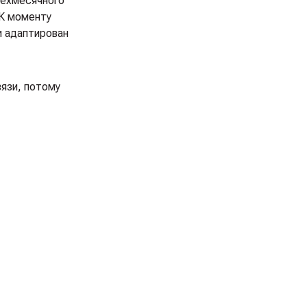
рёхмесячного
 К моменту
и адаптирован
язи, потому