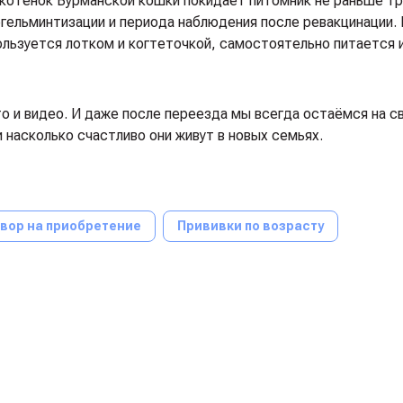
котенок Бурманской кошки покидает питомник не раньше т
егельминтизации и периода наблюдения после ревакцинации.
ользуется лотком и когтеточкой, самостоятельно питается 
 и видео. И даже после переезда мы всегда остаёмся на св
и насколько счастливо они живут в новых семьях.
вор на приобретение
Прививки по возрасту