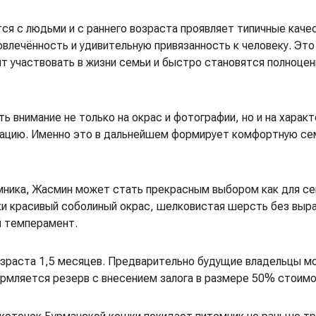
я с людьми и с раннего возраста проявляет типичные каче
лечённость и удивительную привязанность к человеку. Это 
ят участвовать в жизни семьи и быстро становятся полноце
ь внимание не только на окрас и фотографии, но и на харак
зацию. Именно это в дальнейшем формирует комфортную с
мника, Жасмин может стать прекрасным выбором как для сем
ки красивый соболиный окрас, шелковистая шерсть без выр
й темперамент.
зраста 1,5 месяцев. Предварительно будущие владельцы м
ормляется резерв с внесением залога в размере 50% стоимо