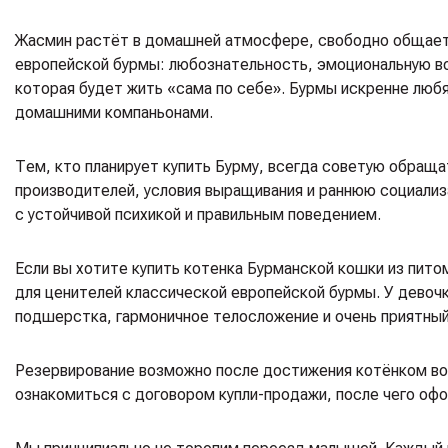
Жасмин растёт в домашней атмосфере, свободно общаетс
европейской бурмы: любознательность, эмоциональную вов
которая будет жить «сама по себе». Бурмы искренне люб
домашними компаньонами.
Тем, кто планирует купить Бурму, всегда советую обращат
производителей, условия выращивания и раннюю социали
с устойчивой психикой и правильным поведением.
Если вы хотите купить котенка Бурманской кошки из пито
для ценителей классической европейской бурмы. У девоч
подшерстка, гармоничное телосложение и очень приятны
Резервирование возможно после достижения котёнком во
ознакомиться с договором купли-продажи, после чего оф