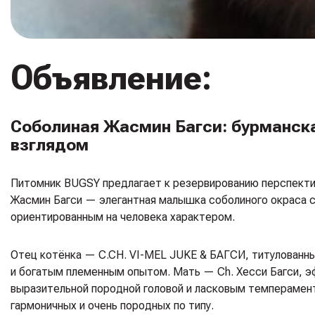
Объявление:
Соболиная Жасмин Багси: бурманск
взглядом
Питомник BUGSY предлагает к резервированию перспектив
Жасмин Багси — элегантная малышка соболиного окраса с
ориентированным на человека характером.
Отец котёнка — C.CH. VI-MEL JUKE & БАГСИ, титулованн
и богатым племенным опытом. Мать — Ch. Хесси Багси, э
выразительной породной головой и ласковым темперамент
гармоничных и очень породных по типу.