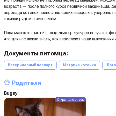
Мы принципиально не торопим переезд малышей. Каждый 
возраста — после полного курса первичной вакцинации, д
переезда котёнок полностью социализирован, уверенно п
к жизни рядом с человеком.
Пока малышка растёт, владельцы регулярно получают фото
что для нас важно знать, как взрослеют наши выпускники 
Документы питомца:
Ветеринарный паспорт
Метрика котенка
Дого
Родители
Bugsy
Открыт для вязок