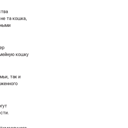
ства
не та кошка,
нными
тер
емейную кошку
ьи, так и
аженного
огут
сти.