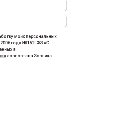
работку моих персональных
.2006 года №152-ФЗ «О
енных в
ния
зоопортала Зооника