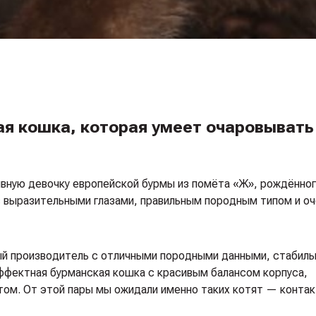
ая кошка, которая умеет очаровывать
ную девочку европейской бурмы из помёта «Ж», рождённого
 выразительными глазами, правильным породным типом и оч
ый производитель с отличными породными данными, стабиль
ффектная бурманская кошка с красивым балансом корпуса,
ом. От этой пары мы ожидали именно таких котят — контак