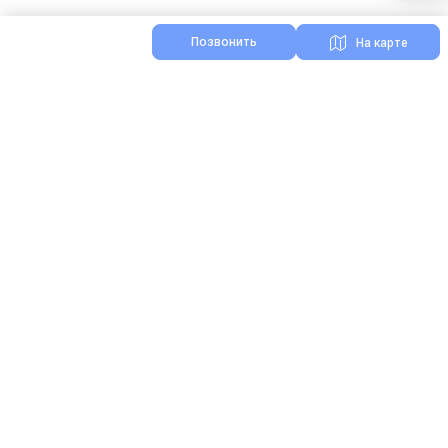
Позвонить
На карте
Я нашел ошибку на сайте
Реклама на Зоонике