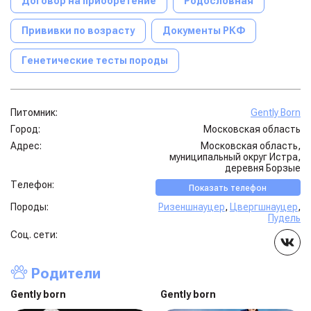
Договор на приобретение
Родословная
Прививки по возрасту
Документы РКФ
Генетические тесты породы
Питомник:
Gently Born
Город:
Московская область
Адрес:
Московская область,
муниципальный округ Истра,
деревня Борзые
Телефон:
Показать телефон
Породы:
Ризеншнауцер
,
Цвергшнауцер
,
Пудель
Соц. сети:
Родители
Gently born
Gently born