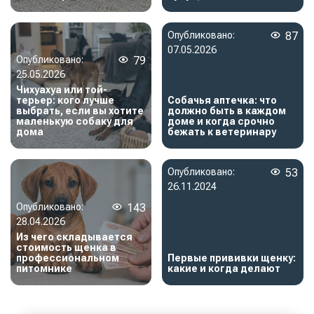
Опубликовано:
87
07.05.2026
Опубликовано:
79
25.05.2026
Чихуахуа или той-
терьер: кого лучше
Собачья аптечка: что
выбрать, если вы хотите
должно быть в каждом
маленькую собаку для
доме и когда срочно
дома
бежать к ветеринару
Опубликовано:
53
26.11.2024
Опубликовано:
143
28.04.2026
Из чего складывается
стоимость щенка в
профессиональном
Первые прививки щенку:
питомнике
какие и когда делают