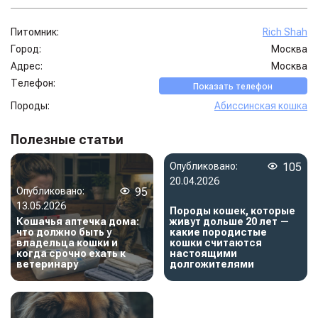
Питомник:
Rich Shah
Город:
Москва
Адрес:
Москва
Телефон:
Показать телефон
Породы:
Абиссинская кошка
Полезные статьи
Опубликовано:
105
20.04.2026
Опубликовано:
95
13.05.2026
Породы кошек, которые
Кошачья аптечка дома:
живут дольше 20 лет —
что должно быть у
какие породистые
владельца кошки и
кошки считаются
когда срочно ехать к
настоящими
ветеринару
долгожителями