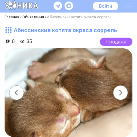
Войти
Главная
Объявления
Абиссинские котята окраса соррель
Абиссинские котята окраса соррель
0
35
Продажа