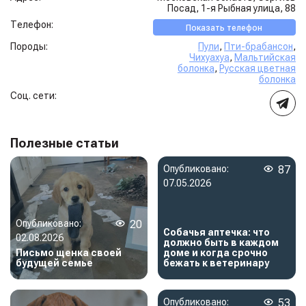
Посад, 1-я Рыбная улица, 88
Телефон:
Показать телефон
Породы:
Пули
,
Пти-брабансон
,
Чихуахуа
,
Мальтийская
болонка
,
Русская цветная
болонка
Соц. сети:
Полезные статьи
Опубликовано:
87
07.05.2026
Опубликовано:
20
Собачья аптечка: что
02.08.2026
должно быть в каждом
Письмо щенка своей
доме и когда срочно
будущей семье
бежать к ветеринару
Опубликовано:
53