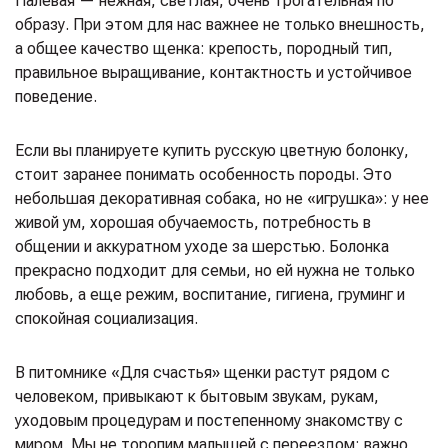
Палевая — нежная, светлая, очень трогательная по
образу. При этом для нас важнее не только внешность,
а общее качество щенка: крепость, породный тип,
правильное выращивание, контактность и устойчивое
поведение.
Если вы планируете купить русскую цветную болонку,
стоит заранее понимать особенность породы. Это
небольшая декоративная собака, но не «игрушка»: у нее
живой ум, хорошая обучаемость, потребность в
общении и аккуратном уходе за шерстью. Болонка
прекрасно подходит для семьи, но ей нужна не только
любовь, а еще режим, воспитание, гигиена, груминг и
спокойная социализация.
В питомнике «Для счастья» щенки растут рядом с
человеком, привыкают к бытовым звукам, рукам,
уходовым процедурам и постепенному знакомству с
миром. Мы не торопим малышей с переездом: важно,