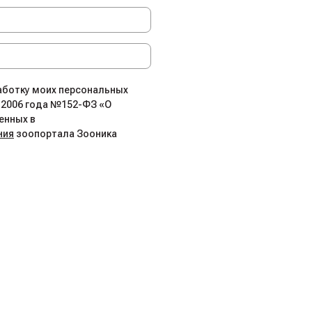
работку моих персональных
.2006 года №152-ФЗ «О
енных в
ния
зоопортала Зооника