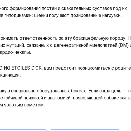
ого формирования пястей и скакательных суставов под их
в гиподинамии: щенки получают дозированные нагрузки,
 понимать ответственность за эту брахицефальную породу. 
их мутаций, связанных с дегенеративной миелопатией (DM) 
кардио-чекапы.
 CINQ ÉTOILES D’OR, вам предстоит познакомиться с родите
акцинации.
у в специально оборудованных боксах. Если ваша цель — н
устойчивой психикой и анатомией, позволяющей собаке жить
тим золотым пометом.