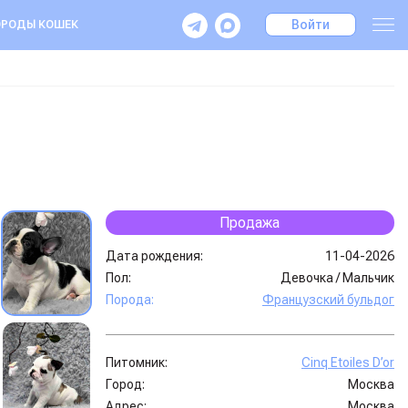
Войти
РОДЫ КОШЕК
Продажа
Дата рождения:
11-04-2026
Пол:
Девочка
/
Мальчик
Порода:
Французский бульдог
Питомник:
Сinq Etoiles D’or
Город:
Москва
Адрес:
Москва