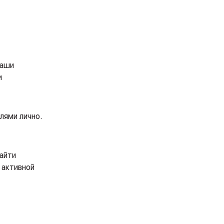
Наши
и
лями лично.
айти
 активной