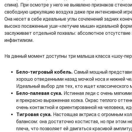
спина). При осмотре у него не выявлено признаков стеноз
свободную циркуляцию воздуха даже при интенсивной игр
Она несет в себе идеальные углы сочленений задних кон
высоко посаженные уши-«летучие мыши» идеальной формы
заслуживает отдельной похвалы: абсолютное отсутствие 
инфантилизм.
На данный момент доступны три малыша класса «шоу-пер
Бело-тигровый кобель.
Самый мощный представите
хорошо отведенными назад мочкой носа и нижней че
Идеальный выбор для тех, кто ищет классического 
Бело-палевая сука.
Истинная леди с очень мягкими
и прекрасно выраженная холка. Окрас теплого оттен
очень контактной и ориентированной на человека, и
Тигровая сука.
Настоящая актриса с огромным коли
балансом: она достаточно костистая, но при этом н
плеча, что позволяет ей двигаться красивой амплит