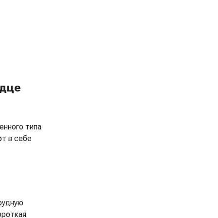
рдце
енного типа
ют в себе
рудную
ороткая