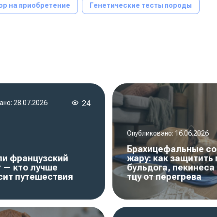
ор на приобретение
Генетические тесты породы
ано:
28.07.2026
24
Опубликовано:
16.06.2026
Брахицефальные со
ли французский
жару: как защитить
 — кто лучше
бульдога, пекинеса 
сит путешествия
тцу от перегрева