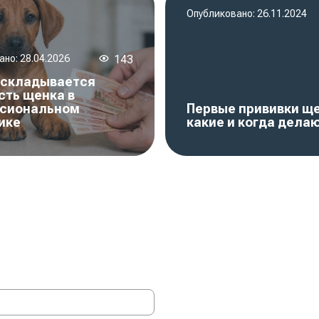
Опубликовано:
26.11.2024
ано:
28.04.2026
143
о складывается
сть щенка в
сиональном
Первые прививки ще
ике
какие и когда дела