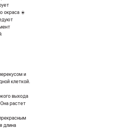
рует
о окраса ☀️
ледуют
амент
й
перекусом и
дной клеткой.
окого выхода
 Она растет
 прекрасным
я длина