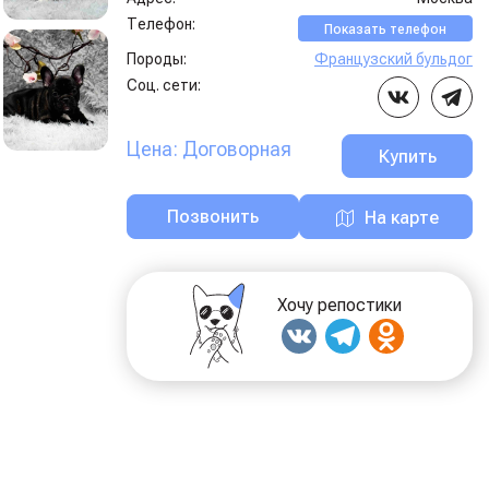
Телефон:
Показать телефон
Породы:
Французский бульдог
Соц. сети:
Цена: Договорная
Купить
Позвонить
На карте
Хочу репостики