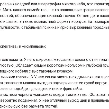
ирования ноздрей или гипертрофии мягкого неба, что гаранти
е. Мать нашего семейства — это воплощение грации палевог
ечностей, обеспечивающие сильный толчок. От нее дети нас
 и длины, а также компактный формат корпуса. Ее темпер
пугливости, стабильная психика и ярко выраженный породны
спектива» и «компаньон»:
ль помета. У него широкая, массивная голова с отличным 
люстью. Обладает самым коротким корпусом и глубокой гру
мощного кобеля с выставочным куражом.
 линиями головы 🌸 У нее самая элегантная длинная шея выс
ка топленого молока выгодно подчеркивает ее сухой корпус.
деально подойдет для аджилити или фристайла.
чеством черного «макияжа» вокруг темных глаз. Обладает
евероятно подвижная. У нее отличный выход шеи и правильна
удной рысью без размета пястей.