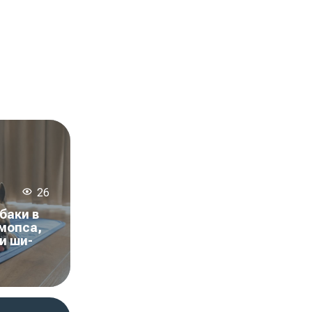
26
баки в
 мопса,
и ши-