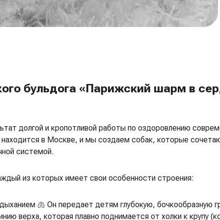
кого бульдога «Парижский шарм в се
льтат долгой и кропотливой работы по оздоровлению соврем
 находится в Москве, и мы создаем собак, которые сочета
чной системой.
аждый из которых имеет свои особенности строения:
ыханием 🫁 Он передает детям глубокую, бочкообразную г
нию верха, которая плавно поднимается от холки к крупу (к