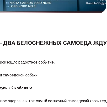
Я – ДВА БЕЛОСНЕЖНЫХ САМOЕДА ЖД
роизошло радостное событие.
и самоедской собаки.
тупны 2 кобеля
💫
ивое здоровье и тот самый солнечный самоедский характер,