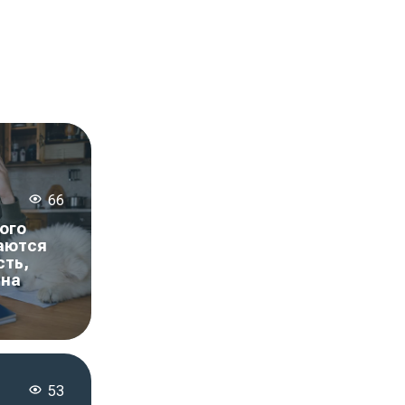
66
ого
аются
сть,
ена
53