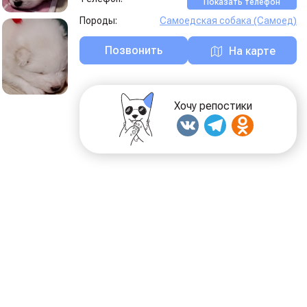
Показать телефон
Породы:
Самоедская собака (Самоед)
Позвонить
На карте
Хочу репостики