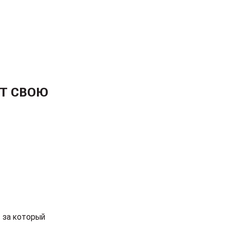
УТ СВОЮ
 за который