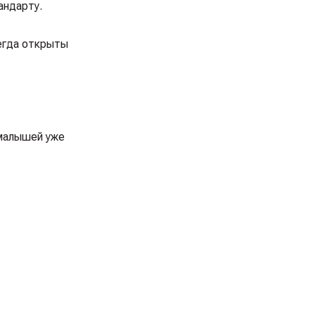
андарту.
сегда открыты
 малышей уже