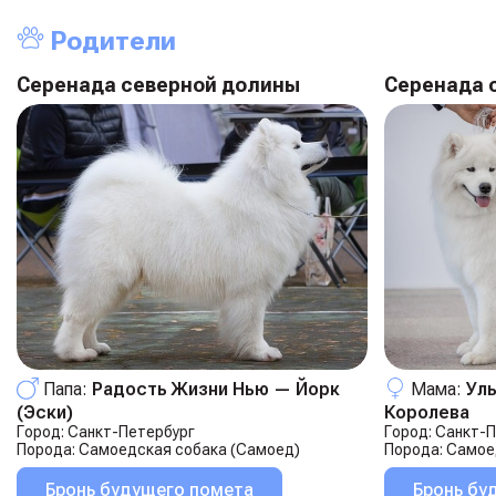
Родители
Серенада северной долины
Серенада 
Папа:
Радость Жизни Нью — Йорк
Мама:
Ул
(эски)
Королева
Город:
Санкт-Петербург
Город:
Санкт-П
Порода:
Самоедская собака (Самоед)
Порода:
Самое
Бронь будущего помета
Бронь бу