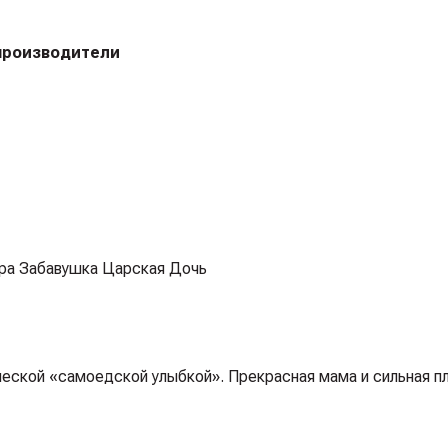
 производители
ера Забавушка Царская Дочь
еской «самоедской улыбкой». Прекрасная мама и сильная п