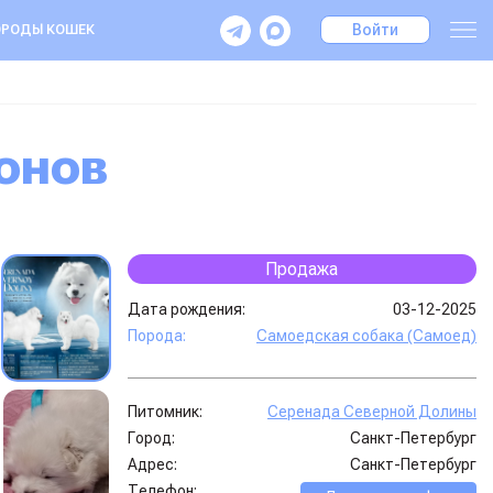
Войти
РОДЫ КОШЕК
онов
Продажа
Дата рождения:
03-12-2025
Порода:
Самоедская собака (Самоед)
Питомник:
Серенада Северной Долины
Город:
Санкт-Петербург
Адрес:
Санкт-Петербург
Телефон: