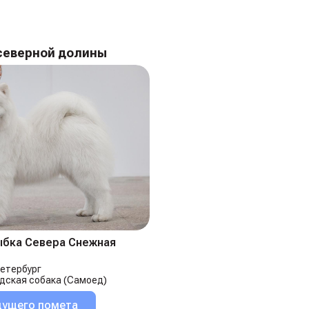
северной долины
ыбка Севера Снежная
етербург
дская собака (Самоед)
дущего помета