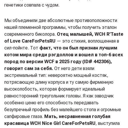
генетики совпала с чудом.
Мы объединили две абсолютные противоположности
нашей племенной программы, чтобы получить эталон
современного биколора.
Отец малышей, WCH R’Taste
of Love CareForPets
RU
— это стихия, воплощенная в
сил-пойнте. Тот
факт, что он был признан лучшим
котом мира среди рэгдоллов и вошел в топ-6 всех
пород по версии WCF в 2025 году (ID# 442306),
говорит сам за себя.
От него дети взяли
экстремальный тип: невероятно мощный костяк,
потрясающую длину корпуса и ту самую фирменную
высоколобость, которая формирует идеальный
равносторонний треугольник головы. Я как заводчик
особенно ценю его способность передавать
безупречный профиль без малейшего стопа и огромные
сапфировые глаза.
Мать, несравненная голубая
красавица WCH Nice Girl CareForPets
RU
, выступила