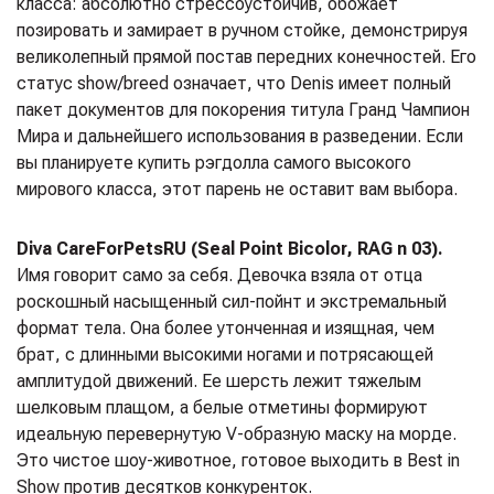
класса: абсолютно стрессоустойчив, обожает
позировать и замирает в ручном стойке, демонстрируя
великолепный прямой постав передних конечностей. Его
статус show/breed означает, что Denis имеет полный
пакет документов для покорения титула Гранд Чампион
Мира и дальнейшего использования в разведении. Если
вы планируете купить рэгдолла самого высокого
мирового класса, этот парень не оставит вам выбора.
Diva CareForPets
RU (
Seal Point Bicolor
, RAG n 03).
Имя говорит само за себя. Девочка взяла от отца
роскошный насыщенный сил-пойнт и экстремальный
формат тела. Она более утонченная и изящная, чем
брат, с длинными высокими ногами и потрясающей
амплитудой движений. Ее шерсть лежит тяжелым
шелковым плащом, а белые отметины формируют
идеальную перевернутую V-образную маску на морде.
Это чистое шоу-животное, готовое выходить в Best in
Show против десятков конкуренток.