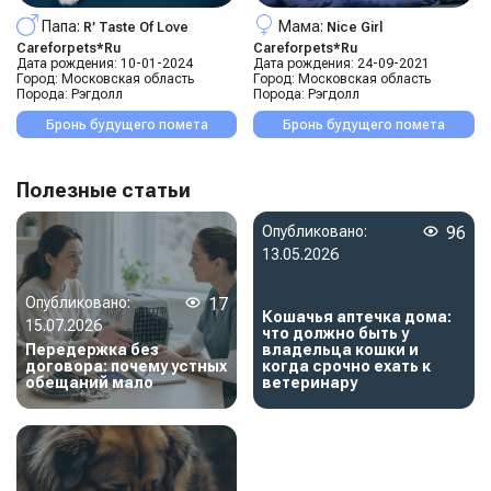
Папа:
Мама:
R’ Taste Of Love
Nice Girl
Careforpets*ru
Careforpets*ru
Дата рождения:
10-01-2024
Дата рождения:
24-09-2021
Город:
Московская область
Город:
Московская область
Порода:
Рэгдолл
Порода:
Рэгдолл
Бронь будущего помета
Бронь будущего помета
Полезные статьи
Опубликовано:
96
13.05.2026
Опубликовано:
17
Кошачья аптечка дома:
15.07.2026
что должно быть у
Передержка без
владельца кошки и
договора: почему устных
когда срочно ехать к
обещаний мало
ветеринару