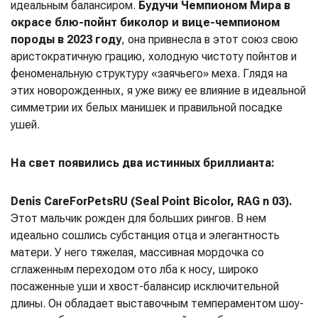
идеальным балансиром.
Будучи Чемпионом Мира в
окрасе блю-пойнт биколор и вице-чемпионом
породы в 2023 году
, она привнесла в этот союз свою
аристократичную грацию, холодную чистоту пойнтов и
феноменальную структуру «заячьего» меха. Глядя на
этих новорожденных, я уже вижу ее влияние в идеальной
симметрии их белых манишек и правильной посадке
ушей.
На свет появились два истинных бриллианта:
Denis CareForPets
RU (Seal Point Bicolor, RAG n 03).
Этот мальчик рожден для больших рингов. В нем
идеально сошлись субстанция отца и элегантность
матери. У него тяжелая, массивная мордочка со
сглаженным переходом ото лба к носу, широко
посаженные уши и хвост-балансир исключительной
длины. Он обладает выставочным темпераментом шоу-