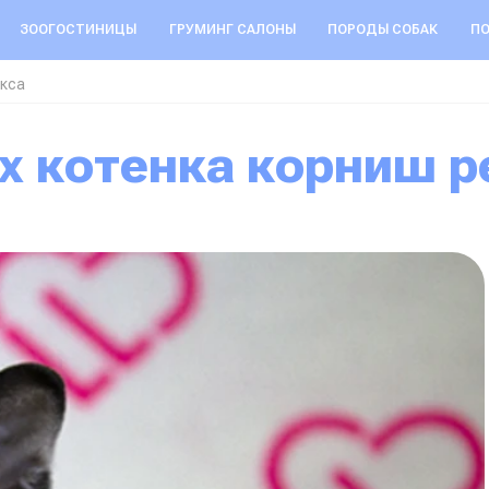
ЗООГОСТИНИЦЫ
ГРУМИНГ САЛОНЫ
ПОРОДЫ СОБАК
ПО
екса
ых котенка корниш р