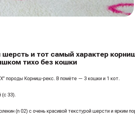
я шерсть и тот самый характер корни
ишком тихо без кошки
 “X” породы Корниш-рекс. В помёте — 3 кошки и 1 кот.
(c 33).
рлекин (n 02) с очень красивой текстурой шерсти и ярким п