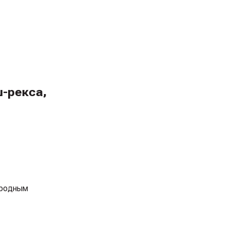
ш-рекса,
ородным