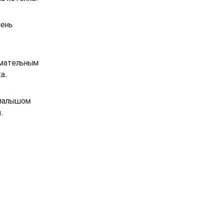
чень
имательным
а.
 малышом
.