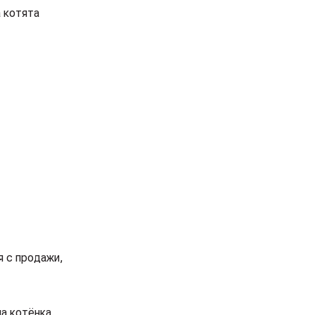
 котята
я с продажи,
а котёнка.