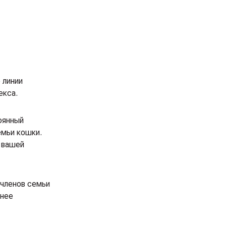
 линии
екса.
оянный
емьи кошки.
 вашей
 членов семьи
жнее