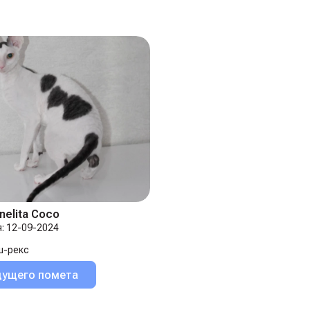
nelita Coco
:
12-09-2024
ш-рекс
дущего помета