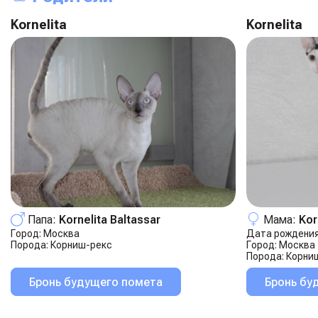
Kornelita
Kornelita
Папа:
Kornelita Baltassar
Мама:
Kor
Город:
Москва
Дата рождения
Порода:
Корниш-рекс
Город:
Москва
Порода:
Корни
Бронь будущего помета
Бронь бу