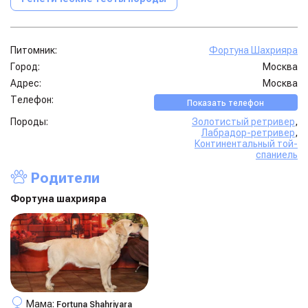
Питомник:
Фортуна Шахрияра
Город:
Москва
Адрес:
Москва
Телефон:
Показать телефон
Породы:
Золотистый ретривер
,
Лабрадор-ретривер
,
Континентальный той-
спаниель
Родители
Фортуна шахрияра
Мама:
Fortuna Shahriyara