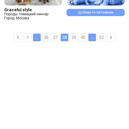
Graceful style
Добавьте питомник
Породы: Немецкий пинчер
Город: Москва
1
…
36
37
38
39
40
…
52