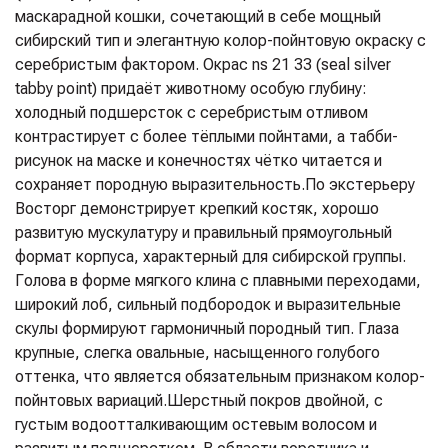
маскарадной кошки, сочетающий в себе мощный
сибирский тип и элегантную колор-пойнтовую окраску с
серебристым фактором. Окрас ns 21 33 (seal silver
tabby point) придаёт животному особую глубину:
холодный подшерсток с серебристым отливом
контрастирует с более тёплыми пойнтами, а табби-
рисунок на маске и конечностях чётко читается и
сохраняет породную выразительность.
По экстерьеру
Восторг демонстрирует крепкий костяк, хорошо
развитую мускулатуру и правильный прямоугольный
формат корпуса, характерный для сибирской группы.
Голова в форме мягкого клина с плавными переходами,
широкий лоб, сильный подбородок и выразительные
скулы формируют гармоничный породный тип. Глаза
крупные, слегка овальные, насыщенного голубого
оттенка, что является обязательным признаком колор-
пойнтовых вариаций.
Шерстный покров двойной, с
густым водоотталкивающим остевым волосом и