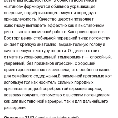
развитым подшерстком. В области воротника и
«штанов» формируется обильное украшающее
оперение, подчёркивающее силуэт и породную
принадлежность. Качество шерсти позволяет
животному выглядеть эффектно как в выставочном
ринге, так и в племенной работе.
Как производитель,
Восторг ценен стабильной передачей типа: потомству
он даёт крепкую анатомию, выразительную голову и
качественную текстуру шерсти. Отдельно стоит
отметить уравновешенный темперамент — спокойный,
уверенный, без признаков агрессии, с хорошей
ориентированностью на человека, что особенно важно
для семейного содержания.
В племенной программе кот
используется как носитель сильных породных
признаков и редкой серебристой вариации окраса,
позволяя получать потомство с высоким потенциалом
как для выставочной карьеры, так и для дальнейшего
разведения.
Окрас:
ns 2133 ( seal silver tabby point)