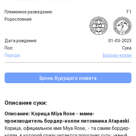
Племенное разведение:
Т1
Родословная:
Дата рождения:
01-03-2023
Пол:
Сука
Порода:
Бордер-колли
Бронь будущего помета
Описание суки:
Описание:
Корица Miya Rose - мама-
производитель бордер-колли питомника Atapaski
Корица, официальное имя Miya Rose, - та самая бордер-
колли, в которой сразу читается породная суть: умный