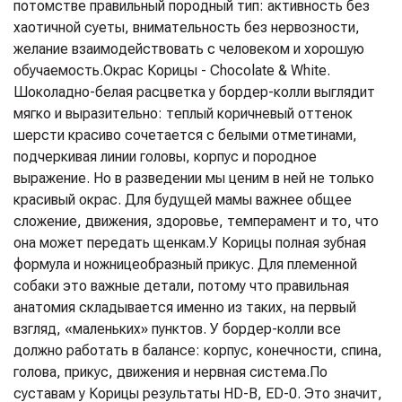
потомстве правильный породный тип: активность без
хаотичной суеты, внимательность без нервозности,
желание взаимодействовать с человеком и хорошую
обучаемость.
Окрас Корицы - Chocolate & White.
Шоколадно-белая расцветка у бордер-колли выглядит
мягко и выразительно: теплый коричневый оттенок
шерсти красиво сочетается с белыми отметинами,
подчеркивая линии головы, корпус и породное
выражение. Но в разведении мы ценим в ней не только
красивый окрас. Для будущей мамы важнее общее
сложение, движения, здоровье, темперамент и то, что
она может передать щенкам.
У Корицы полная зубная
формула и ножницеобразный прикус. Для племенной
собаки это важные детали, потому что правильная
анатомия складывается именно из таких, на первый
взгляд, «маленьких» пунктов. У бордер-колли все
должно работать в балансе: корпус, конечности, спина,
голова, прикус, движения и нервная система.
По
суставам у Корицы результаты HD-B, ED-0. Это значит,