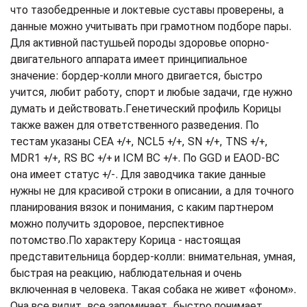
что тазобедренные и локтевые суставы проверены, а
данные можно учитывать при грамотном подборе пары.
Для активной пастушьей породы здоровье опорно-
двигательного аппарата имеет принципиальное
значение: бордер-колли много двигается, быстро
учится, любит работу, спорт и любые задачи, где нужно
думать и действовать.
Генетический профиль Корицы
также важен для ответственного разведения. По
тестам указаны CEA +/+, NCL5 +/+, SN +/+, TNS +/+,
MDR1 +/+, RS BC +/+ и ICM BC +/+. По GGD и EAOD-BC
она имеет статус +/-. Для заводчика такие данные
нужны не для красивой строки в описании, а для точного
планирования вязок и понимания, с каким партнером
можно получить здоровое, перспективное
потомство.
По характеру Корица - настоящая
представительница бордер-колли: внимательная, умная,
быстрая на реакцию, наблюдательная и очень
включенная в человека. Такая собака не живет «фоном».
Она все видит, все запоминает, быстро понимает