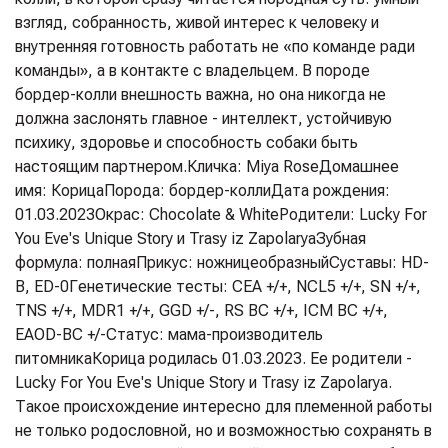
взгляд, собранность, живой интерес к человеку и
внутренняя готовность работать не «по команде ради
команды», а в контакте с владельцем. В породе
бордер-колли внешность важна, но она никогда не
должна заслонять главное - интеллект, устойчивую
психику, здоровье и способность собаки быть
настоящим партнером.
Кличка: Miya Rose
Домашнее
имя: Корица
Порода: бордер-колли
Дата рождения:
01.03.2023
Окрас: Chocolate & White
Родители: Lucky For
You Eve's Unique Story и Trasy iz Zapolarya
Зубная
формула: полная
Прикус: ножницеобразный
Суставы: HD-
B, ED-0
Генетические тесты: CEA +/+, NCL5 +/+, SN +/+,
TNS +/+, MDR1 +/+, GGD +/-, RS BC +/+, ICM BC +/+,
EAOD-BC +/-
Статус: мама-производитель
питомника
Корица родилась 01.03.2023. Ее родители -
Lucky For You Eve's Unique Story и Trasy iz Zapolarya.
Такое происхождение интересно для племенной работы
не только родословной, но и возможностью сохранять в