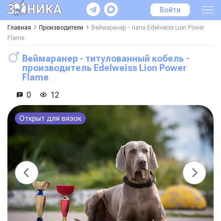
Войти
Главная
Производители
Веймаранер - папа
Edelweiss Lion Power
Flame
Веймаранер - титулованный кобель -
производитель
Edelweiss Lion Power
Flame
0
12
Открыт для вязок