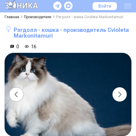
Войти
Главная
Производители
Рэгдолл - мама
Cvioleta Markonitamuri
Рэгдолл - кошка - производитель
Cvioleta
Markonitamuri
0
16