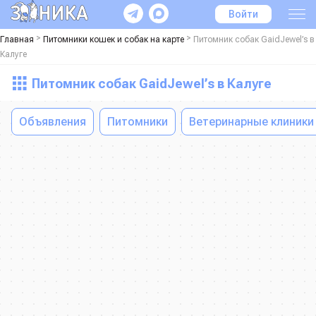
Войти
>
>
Главная
Питомники кошек и собак на карте
Питомник собак GaidJewel’s в
Калуге
Питомник собак GaidJewel’s в Калуге
Объявления
Питомники
Ветеринарные клиники