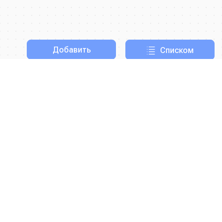
Добавить
Списком
Отмена
Мы будем признательны за вашу помощь по
улучшению функционала портала.
Ждем
ваших предложений:
info@zoonika.com
Заявка на сотрудничество:
info@zoonika.com
сайте
ике
ООО “Стайл-Ю”, ИНН 7715899685,
КПП 773001001, ОГРН 1127746020566